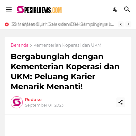
Cara Upload Ijin Operasional Sekolah di Vervalsp Secara Online
35 Manfaat Buah Salak dan Efek Sampingnya Lengkap
Beranda
Kementerian Koperasi dan UKM
Bergabunglah dengan
Kementerian Koperasi dan
UKM: Peluang Karier
Menarik Menanti!
Redaksi
September 01, 2023