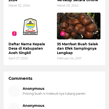
2024
Vervalsp Secara Online
Maret 02, 2024
Maret 05, 2024
3
4
Daftar Nama Kepala
35 Manfaat Buah Salak
Desa di Kabupaten
dan Efek Sampingnya
Aceh Singkil
Lengkap
April 27, 2023
Februari 24, 2017
Comments
Anonymous
Potong buah ni maksud nya tukang panen
Anonymous