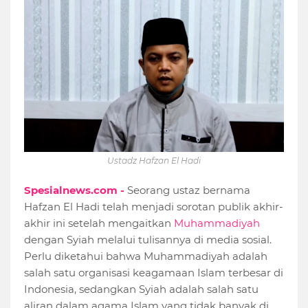
Ustadz Hafzan El Hadi
Spesialnews.com -
Seorang ustaz bernama
Hafzan El Hadi telah menjadi sorotan publik akhir-
akhir ini setelah mengaitkan
Muhammadiyah
dengan Syiah melalui tulisannya di media sosial.
Perlu diketahui bahwa Muhammadiyah adalah
salah satu organisasi keagamaan Islam terbesar di
Indonesia, sedangkan Syiah adalah salah satu
aliran dalam agama Islam yang tidak banyak di