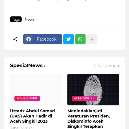
Tags
News
Facebook
SpesialNews
Lihat semua
ACEH SINGKIL
ACEH SINGKIL
Ustadz Abdul Somad
Menindaklanjuti
(UAS) Akan Hadir di
Peraturan Presiden,
Aceh Singkil 2023
Diskominfo Aceh
Singkil Terapkan
June 16, 2023