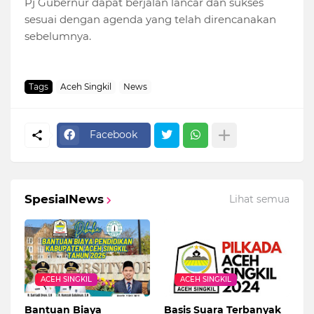
Pj Gubernur dapat berjalan lancar dan sukses
sesuai dengan agenda yang telah direncanakan
sebelumnya.
Tags
Aceh Singkil
News
Facebook
SpesialNews
Lihat semua
ACEH SINGKIL
ACEH SINGKIL
Bantuan Biaya
Basis Suara Terbanyak