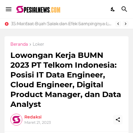
Cara Upload Ijin Operasional Sekolah di Vervalsp Secara Online
35 Manfaat Buah Salak dan Efek Sampingnya Lengkap
Beranda
Loker
Lowongan Kerja BUMN
2023 PT Telkom Indonesia:
Posisi IT Data Engineer,
Cloud Engineer, Digital
Product Manager, dan Data
Analyst
Redaksi
Maret 21, 2023