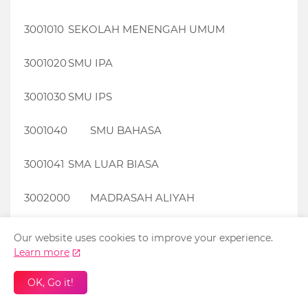
3001010
SEKOLAH MENENGAH UMUM
3001020
SMU IPA
3001030
SMU IPS
3001040
SMU BAHASA
3001041
SMA LUAR BIASA
3002000
MADRASAH ALIYAH
3002001
MADRASAH ALIYAH A.1/FISIKA
Our website uses cookies to improve your experience.
Learn more
3002002
MADRASAH ALIYAH A.2/BIOLOGI
OK, Go it!
3002004
MADRASAH ALIYAH A.4/BAHASA