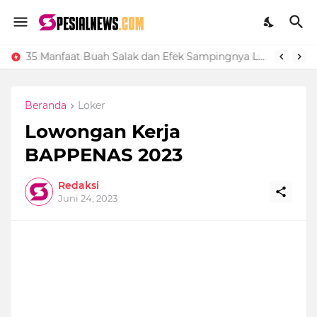
Cara Upload Ijin Operasional Sekolah di Vervalsp Secara Online
35 Manfaat Buah Salak dan Efek Sampingnya Lengkap
Beranda
Loker
Lowongan Kerja
BAPPENAS 2023
Redaksi
Juni 24, 2023