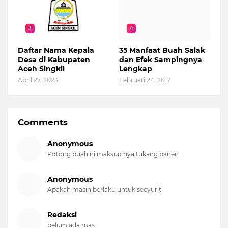
3
4
Daftar Nama Kepala
35 Manfaat Buah Salak
Desa di Kabupaten
dan Efek Sampingnya
Aceh Singkil
Lengkap
April 27, 2023
Februari 24, 2017
Comments
Anonymous
Potong buah ni maksud nya tukang panen
Anonymous
Apakah masih berlaku untuk secyuriti
Redaksi
belum ada mas