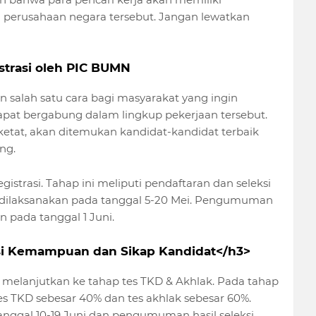
perusahaan negara tersebut. Jangan lewatkan
istrasi oleh PIC BUMN
alah satu cara bagi masyarakat yang ingin
apat bergabung dalam lingkup pekerjaan tersebut.
ketat, akan ditemukan kandidat-kandidat terbaik
ng.
istrasi. Tahap ini meliputi pendaftaran dan seleksi
 dilaksanakan pada tanggal 5-20 Mei. Pengumuman
an pada tanggal 1 Juni.
asi Kemampuan dan Sikap Kandidat</h3>
an melanjutkan ke tahap tes TKD & Akhlak. Pada tahap
tes TKD sebesar 40% dan tes akhlak sebesar 60%.
anggal 10-19 Juni dan pengumuman hasil seleksi