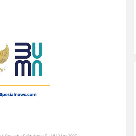
u & Prosedur Rekrutmen BUMN 2 Mei 2023