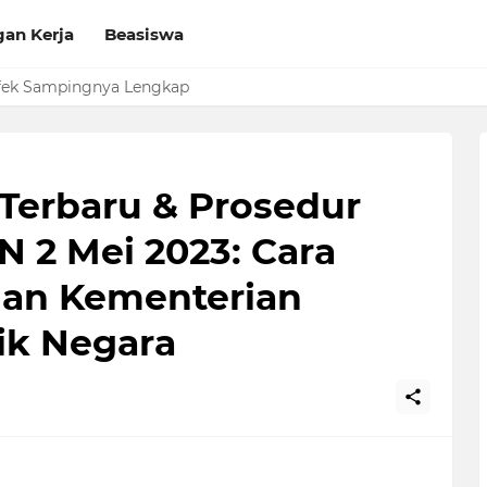
an Kerja
Beasiswa
Sekolah di Vervalsp Secara Online
 Efek Sampingnya Lengkap
Terbaru & Prosedur
2 Mei 2023: Cara
an Kementerian
ik Negara