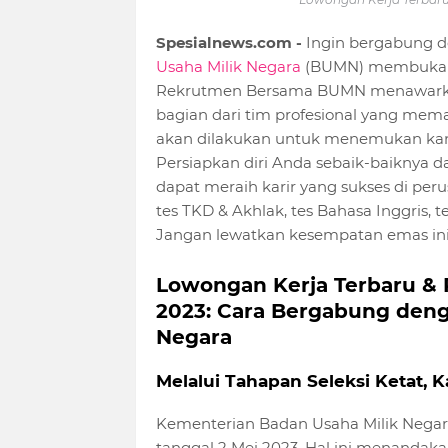
Spesialnews.com -
Ingin bergabung 
Usaha Milik Negara
(BUMN) membuka lo
Rekrutmen Bersama BUMN menawarkan
bagian dari tim profesional yang memaj
akan dilakukan untuk menemukan kand
Persiapkan diri Anda sebaik-baiknya da
dapat meraih karir yang sukses di peru
tes TKD & Akhlak, tes Bahasa Inggris,
Jangan lewatkan kesempatan emas ini
Lowongan Kerja Terbaru &
2023: Cara Bergabung deng
Negara
Melalui Tahapan Seleksi Ketat,
Kementerian Badan Usaha Milik Nega
tanggal 2 Mei 2023. Hal ini menandaka