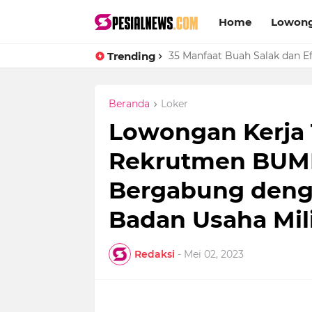
Home
Lowong
Trending
Cara Upload Ijin Operasional 
35 Manfaat Buah Salak dan
Beranda
Loker
Lowongan Kerja 
Rekrutmen BUMN 
Bergabung deng
Badan Usaha Mil
Redaksi
-
Mei 02, 2023