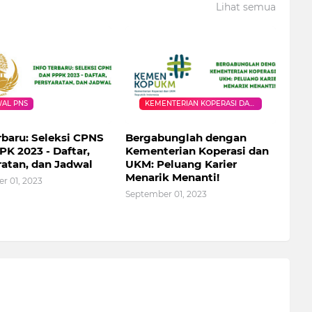
Lihat semua
AL PNS
KEMENTERIAN KOPERASI DAN
UKM
rbaru: Seleksi CPNS
Bergabunglah dengan
K 2023 - Daftar,
Kementerian Koperasi dan
ratan, dan Jadwal
UKM: Peluang Karier
Menarik Menanti!
r 01, 2023
September 01, 2023