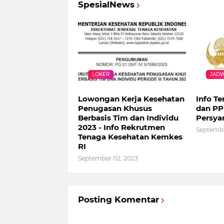
SpesialNews
LOKER
JADW
Lowongan Kerja Kesehatan
Info Te
Penugasan Khusus
dan PPP
Berbasis Tim dan Individu
Persya
2023 - Info Rekrutmen
Septembe
Tenaga Kesehatan Kemkes
RI
September 02, 2023
Posting Komentar