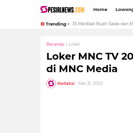
Home
Lowong
Trending
Cara Upload Ijin Operasional 
Beranda
Loker
Loker MNC TV 20
di MNC Media
Redaksi
-
Mei 31, 2023