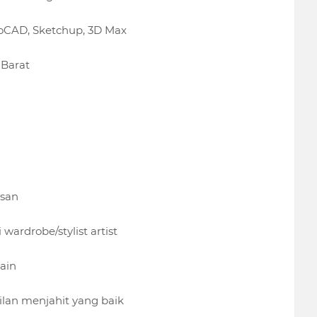
oCAD, Sketchup, 3D Max
 Barat
usan
ardrobe/stylist artist
ain
lan menjahit yang baik