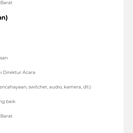
 Barat
an)
usan
 Direktur Acara
ncahayaan, switcher, audio, kamera, dll.)
ng baik
 Barat