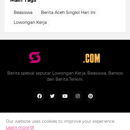
Main Tags
Beasiswa
Berita Aceh Singkil Hari Ini
Lowongan Kerja
Berita spesial seputar Lowongan Kerja, Beasiswa, Bansos
dan Berita Terkini.
Our website uses cookies to improve your experience.
Home
About Us
Privacy Policy
Contact Us
Learn more