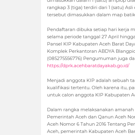
dimasukkan dalam 1 (satu) amplop di
rangkap 3 (tiga) terdiri dari 1 (satu) 
tersebut dimasukkan dalam map batik 
Pendaftaran dibuka setiap hari kerja 
selama periode tanggal 27 April hingga
Pansel KIP Kabupaten Aceh Barat Daya
Komplek Perkantoran ABDYA Blangpidie
(085275556776) Pengumuman juga dapa
https://dprk.acehbaratdayakab.go.id/
Menjadi anggota KIP adalah sebuah 
kualifikasi tertentu. Oleh karena itu, 
untuk calon anggota KIP Kabupaten A
Dalam rangka melaksanakan amanah 
Pemerintah Aceh dan Qanun Aceh Nom
Aceh Nomor 6 Tahun 2016 Tentang Pe
Aceh, pemerintah Kabupaten Aceh Ba