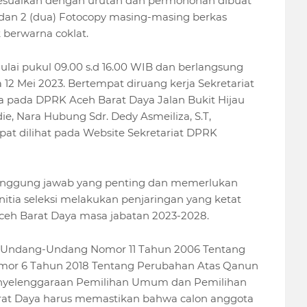
sesuaikan dengan urutan dan permohonan dibuat
Asli dan 2 (dua) Fotocopy masing-masing berkas
berwarna coklat.
mulai pukul 09.00 s.d 16.00 WIB dan berlangsung
 12 Mei 2023. Bertempat diruang kerja Sekretariat
 pada DPRK Aceh Barat Daya Jalan Bukit Hijau
, Nara Hubung Sdr. Dedy Asmeiliza, S.T,
t dilihat pada Website Sekretariat DPRK
tanggung jawab yang penting dan memerlukan
panitia seleksi melakukan penjaringan yang ketat
ceh Barat Daya masa jabatan 2023-2028.
Undang-Undang Nomor 11 Tahun 2006 Tentang
or 6 Tahun 2018 Tentang Perubahan Atas Qanun
nyelenggaraan Pemilihan Umum dan Pemilihan
rat Daya harus memastikan bahwa calon anggota