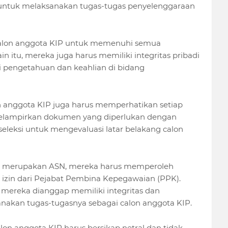
untuk melaksanakan tugas-tugas penyelenggaraan
 calon anggota KIP untuk memenuhi semua
in itu, mereka juga harus memiliki integritas pribadi
iki pengetahuan dan keahlian di bidang
 anggota KIP juga harus memperhatikan setiap
 melampirkan dokumen yang diperlukan dengan
seleksi untuk mengevaluasi latar belakang calon
ang merupakan ASN, mereka harus memperoleh
 izin dari Pejabat Pembina Kepegawaian (PPK).
ereka dianggap memiliki integritas dan
akan tugas-tugasnya sebagai calon anggota KIP.
on anggota KIP harus bersikap netral dan tidak