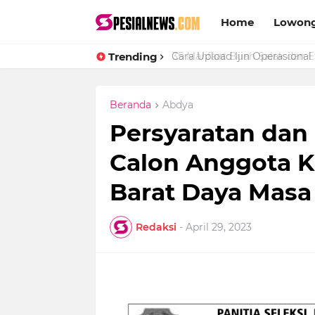
Home
Lowong
Trending
Cara Upload Ijin Operasional 
Beranda
Abdya
Persyaratan dan
Calon Anggota K
Barat Daya Masa
Redaksi
-
April 29, 2023