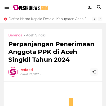
Daftar Nama Kepala Desa di Kabupaten Aceh Singkil
35 Manfaat Buah Salak dan Efek Sampingnya Lengkap
Beranda
Aceh Singkil
Perpanjangan Penerimaan
Anggota PPK di Aceh
Singkil Tahun 2024
Redaksi
Maret 12, 2023