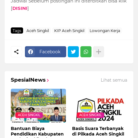
Jadwal Sebelum postingan ini diterbitkan bisa klik
[
DISINI
]
Tags
Aceh Singkil
KIP Aceh Singkil
Lowongan Kerja
Facebook
SpesialNews
Lihat semua
ACEH SINGKIL
ACEH SINGKIL
Bantuan Biaya
Basis Suara Terbanyak
Pendidikan Kabupaten
di Pilkada Aceh Singkil