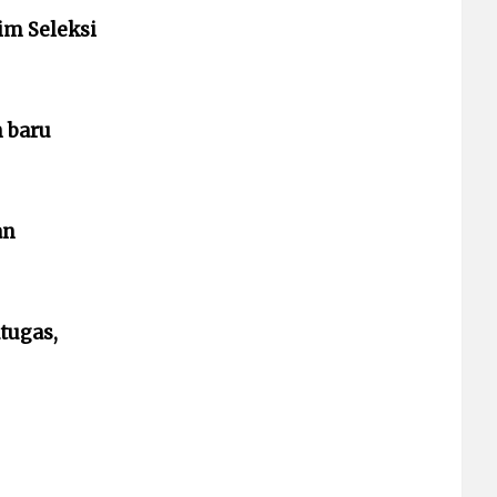
im Seleksi
 baru
an
atugas,