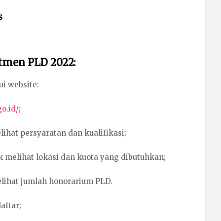
s
utmen PLD 2022:
ui website:
o.id/
;
lihat persyaratan dan kualifikasi;
k melihat lokasi dan kuota yang dibutuhkan;
elihat jumlah honorarium PLD.
aftar;