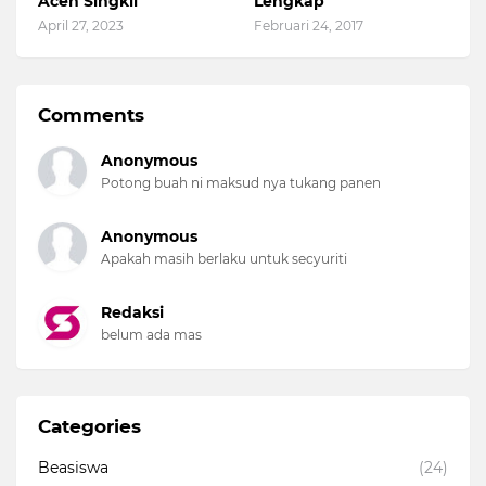
Aceh Singkil
Lengkap
April 27, 2023
Februari 24, 2017
Comments
Anonymous
Potong buah ni maksud nya tukang panen
Anonymous
Apakah masih berlaku untuk secyuriti
Redaksi
belum ada mas
Categories
Beasiswa
(24)