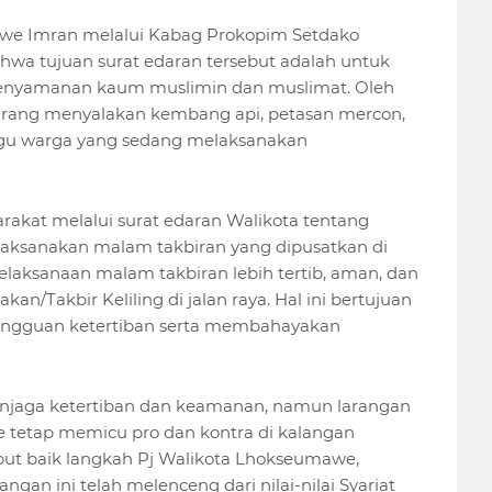
awe Imran melalui Kabag Prokopim Setdako
wa tujuan surat edaran tersebut adalah untuk
kenyamanan kaum muslimin dan muslimat. Oleh
rang menyalakan kembang api, petasan mercon,
gu warga yang sedang melaksanakan
akat melalui surat edaran Walikota tentang
aksanakan malam takbiran yang dipusatkan di
elaksanaan malam takbiran lebih tertib, aman, dan
an/Takbir Keliling di jalan raya. Hal ini bertujuan
ngguan ketertiban serta membahayakan
njaga ketertiban dan keamanan, namun larangan
e tetap memicu pro dan kontra di kalangan
ut baik langkah Pj Walikota Lhokseumawe,
gan ini telah melenceng dari nilai-nilai Syariat