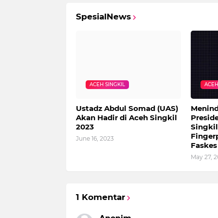
SpesialNews
ACEH SINGKIL
ACEH
Ustadz Abdul Somad (UAS)
Menind
Akan Hadir di Aceh Singkil
Presid
2023
Singki
Fingerp
June 16, 2023
Faskes
May 27, 
1 Komentar