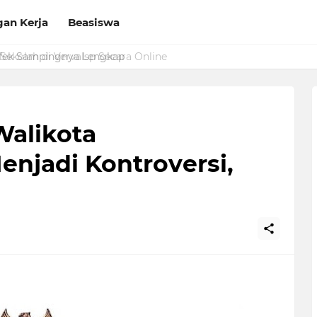
an Kerja
Beasiswa
Sekolah di Vervalsp Secara Online
Walikota
jadi Kontroversi,