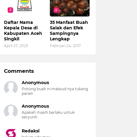
3
4
Daftar Nama
35 Manfaat Buah
Kepala Desa di
Salak dan Efek
Kabupaten Aceh
Sampingnya
Singkil
Lengkap
April 27, 2023
Februari 24, 2017
Comments
Anonymous
Potong buah ni maksud nya tukang
panen
Anonymous
Apakah masih berlaku untuk
secyuriti
Redaksi