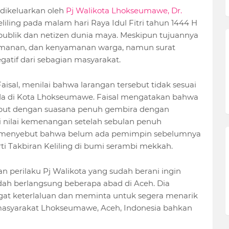
 dikeluarkan oleh
Pj Walikota Lhokseumawe, Dr.
liling pada malam hari Raya Idul Fitri tahun 1444 H
 publik dan netizen dunia maya. Meskipun tujuannya
amanan, dan kenyamanan warga, namun surat
gatif dari sebagian masyarakat.
sal, menilai bahwa larangan tersebut tidak sesuai
g ada di Kota Lhokseumawe. Faisal mengatakan bahwa
ambut dengan suasana penuh gembira dengan
i nilai kemenangan setelah sebulan penuh
a menyebut bahwa belum ada pemimpin sebelumnya
rti Takbiran Keliling di bumi serambi mekkah.
 perilaku Pj Walikota yang sudah berani ingin
dah berlangsung beberapa abad di Aceh. Dia
at keterlaluan dan meminta untuk segera menarik
 masyarakat Lhokseumawe, Aceh, Indonesia bahkan