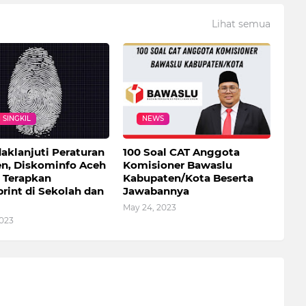
Lihat semua
 SINGKIL
NEWS
aklanjuti Peraturan
100 Soal CAT Anggota
en, Diskominfo Aceh
Komisioner Bawaslu
l Terapkan
Kabupaten/Kota Beserta
rint di Sekolah dan
Jawabannya
May 24, 2023
2023