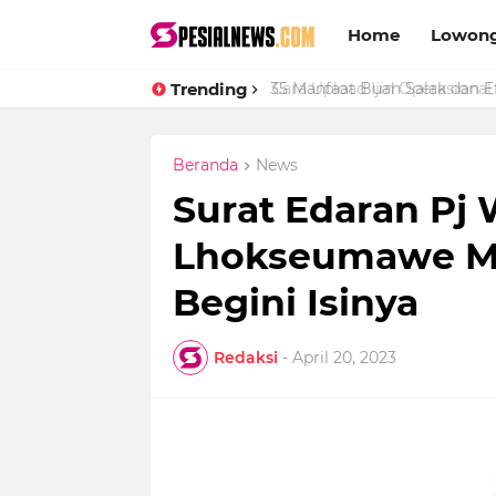
Home
Lowong
Trending
Cara Upload Ijin Operasional 
Beranda
News
Surat Edaran Pj 
Lhokseumawe Men
Begini Isinya
Redaksi
-
April 20, 2023