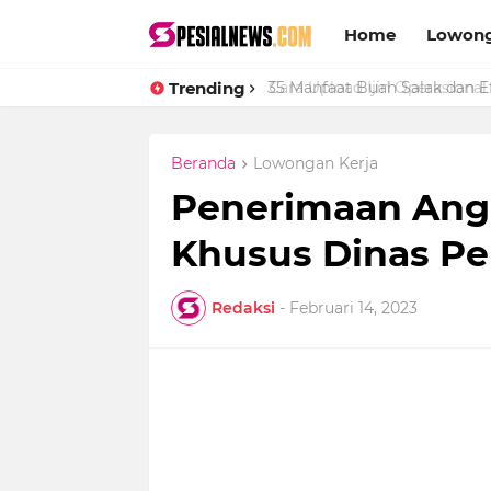
Home
Lowong
Trending
Cara Upload Ijin Operasional 
Beranda
Lowongan Kerja
Penerimaan Ang
Khusus Dinas P
Redaksi
-
Februari 14, 2023