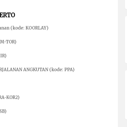
KERTO
anan (kode: KOORLAY)
DM-TOR)
IR)
RJALANAN ANGKUTAN (kode: PPA)
RA-KOR2)
SB)