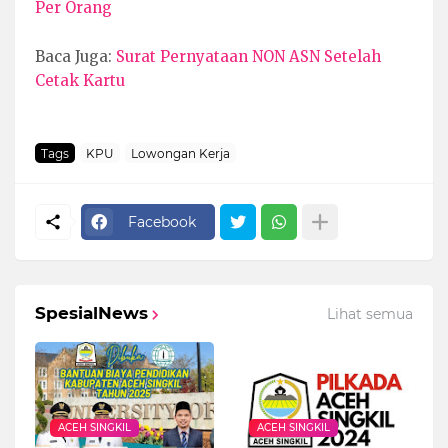
Per Orang
Baca Juga:
Surat Pernyataan NON ASN Setelah
Cetak Kartu
Tags
KPU
Lowongan Kerja
Facebook
SpesialNews
Lihat semua
ACEH SINGKIL
ACEH SINGKIL