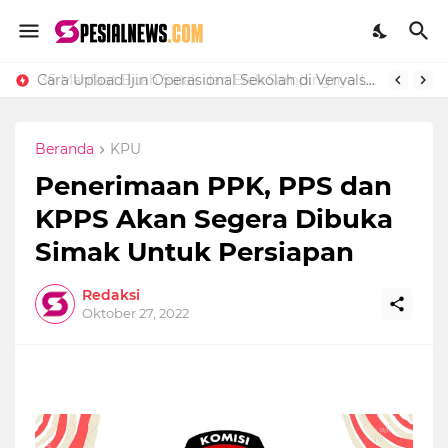
Cara Upload Ijin Operasional Sekolah di Vervalsp Secara Online
35 Manfaat Buah Salak dan Efek Sampingnya Lengkap
Beranda
KPU
Penerimaan PPK, PPS dan
KPPS Akan Segera Dibuka
Simak Untuk Persiapan
Redaksi
Oktober 27, 2022