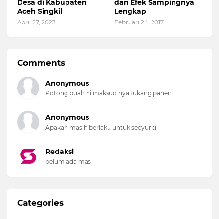
Desa di Kabupaten
dan Efek Sampingnya
Aceh Singkil
Lengkap
April 27, 2023
Februari 24, 2017
Comments
Anonymous
Potong buah ni maksud nya tukang panen
Anonymous
Apakah masih berlaku untuk secyuriti
Redaksi
belum ada mas
Categories