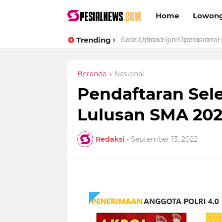
Home
Lowong
Trending
Cara Upload Ijin Operasional 
Beranda
Nasional
Pendaftaran Sele
Lulusan SMA 202
Redaksi
-
September 13, 2022