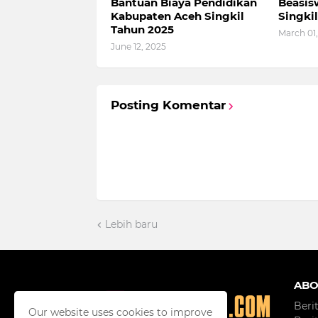
Bantuan Biaya Pendidikan
Beasis
Kabupaten Aceh Singkil
Singki
Tahun 2025
March 01
June 12, 2025
Posting Komentar
Lebih baru
ABO
Beri
Our website uses cookies to improve