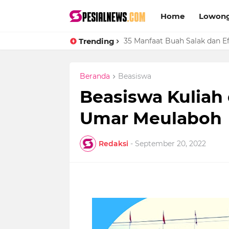
Home
Lowong
Trending
Cara Upload Ijin Operasional 
35 Manfaat Buah Salak dan 
Beranda
Beasiswa
Beasiswa Kuliah 
Umar Meulaboh
Redaksi
-
September 20, 2022