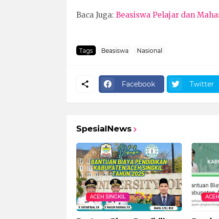
Baca Juga:
Beasiswa Pelajar dan Mah
Tags
Beasiswa
Nasional
Facebook
Twitter
SpesialNews
ACEH SINGKIL
ACEH