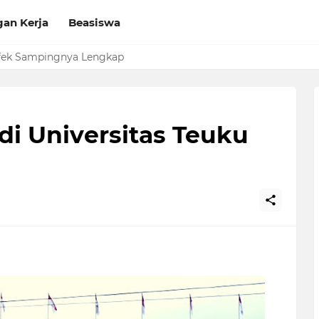
an Kerja
Beasiswa
Sekolah di Vervalsp Secara Online
Efek Sampingnya Lengkap
di Universitas Teuku