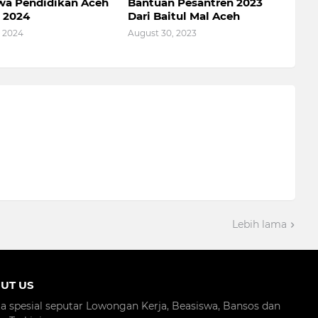
wa Pendidikan Aceh
Bantuan Pesantren 2023
l 2024
Dari Baitul Mal Aceh
, 2024
August 30, 2023
Lebih lama
UT US
ta spesial seputar Lowongan Kerja, Beasiswa, Bansos dan