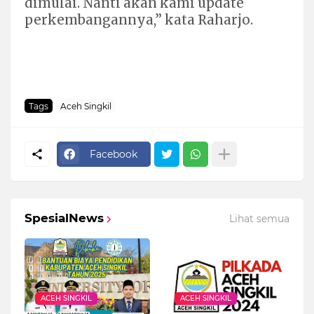
dimulai. Nanti akan kami update
perkembangannya,” kata Raharjo.
Tags
Aceh Singkil
Facebook
SpesialNews
Lihat semua
ACEH SINGKIL
ACEH SINGKIL