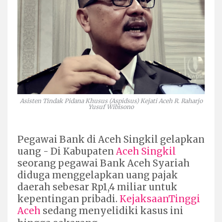
Asisten Tindak Pidana Khusus (Aspidsus) Kejati Aceh R. Raharjo
Yusuf Wibisono
Pegawai Bank di Aceh Singkil gelapkan
uang - Di Kabupaten
Aceh Singkil
seorang pegawai Bank Aceh Syariah
diduga menggelapkan uang pajak
daerah sebesar Rp1,4 miliar untuk
kepentingan pribadi.
KejaksaanTinggi
Aceh
sedang menyelidiki kasus ini