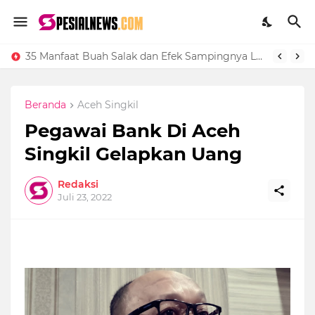
Cara Upload Ijin Operasional Sekolah di Vervalsp Secara Online
35 Manfaat Buah Salak dan Efek Sampingnya Lengkap
Beranda
Aceh Singkil
Pegawai Bank Di Aceh
Singkil Gelapkan Uang
Redaksi
Juli 23, 2022