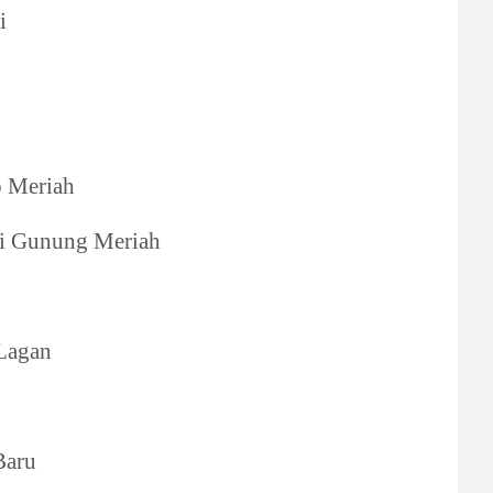
i
 Meriah
i Gunung Meriah
Lagan
Baru