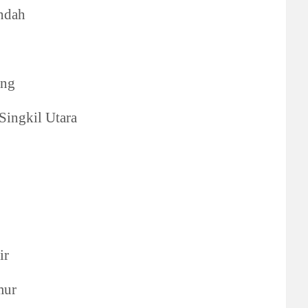
ndah
ng
ingkil Utara
ir
mur