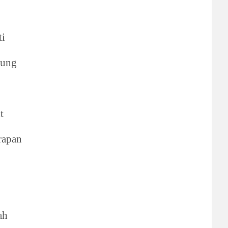
i
bung
t
rapan
ah