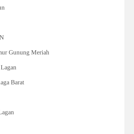
un
N
ur Gunung Meriah
Lagan
aga Barat
Lagan